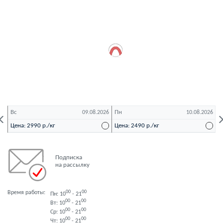
Вс
Пн
В
26
09.08.2026
10.08.2026
Цена: 2990 р./кг
Цена: 2490 р./кг
Ц
Подписка
на рассылку
Время работы:
00
00
Пн: 10
- 21
00
00
Вт: 10
- 21
00
00
Ср: 10
- 21
00
00
Чт: 10
- 21