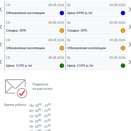
Сб
Вс
П
26
08.08.2026
09.08.2026
Обновление коллекции
Цена 4990 р./кг
Ц
Сб
Вс
П
26
08.08.2026
09.08.2026
Скидка: 30%
Скидка: 30%
С
Сб
Вс
П
26
08.08.2026
09.08.2026
Обновление коллекции
Обновление коллекции
Сб
Вс
П
26
08.08.2026
09.08.2026
Цена: 1190 р./кг
Цена: 1190 р./кг
Ц
Подписка
на рассылку
Время работы:
00
00
Пн: 10
- 21
00
00
Вт: 10
- 21
00
00
Ср: 10
- 21
00
00
Чт: 10
- 21
00
00
Пт: 10
- 21
00
00