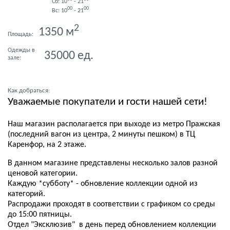
Сб: 10
- 21
00
00
Вс: 10
- 21
2
1350
м
Площадь:
Одежды в
35000
ед.
зале:
Как добраться:
Уважаемые покупатели и гости нашей сети!
Наш магазин располагается при выходе из метро Пражская
(последний вагон из центра, 2 минуты пешком) в ТЦ
Каренфор, на 2 этаже.
В данном магазине представлены несколько залов разной
ценовой категории.
Каждую *субботу* - обновление коллекции одной из
категорий.
Распродажи проходят в соответствии с графиком со среды
до 15:00 пятницы.
Отдел "Эксклюзив" в день перед обновлением коллекции