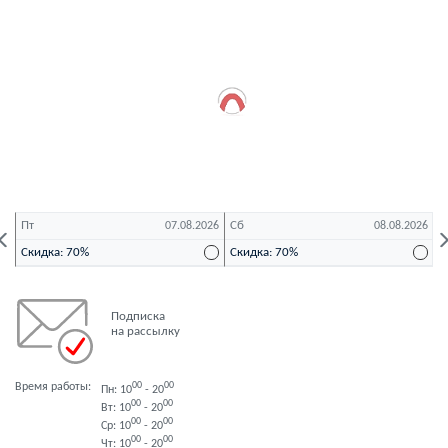
Пт
Сб
В
26
07.08.2026
08.08.2026
Скидка: 70%
Скидка: 70%
С
Подписка
на рассылку
Время работы:
00
00
Пн: 10
- 20
00
00
Вт: 10
- 20
00
00
Ср: 10
- 20
00
00
Чт: 10
- 20