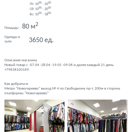
00
00
Пт: 10
- 20
00
00
Сб: 10
- 20
00
00
Вс: 10
- 18
2
80
м
Площадь:
Одежды в
3650
ед.
зале:
Описание магазина
Новый товар с -07.04 -28.04 -19.05 -09.06 и далее каждый 21 день.
+79636320169.
Как добраться:
Метро "Новогиреево" выход № 4 по Свободному пр-т. 200м в сторону
платформы "Новогиреево"