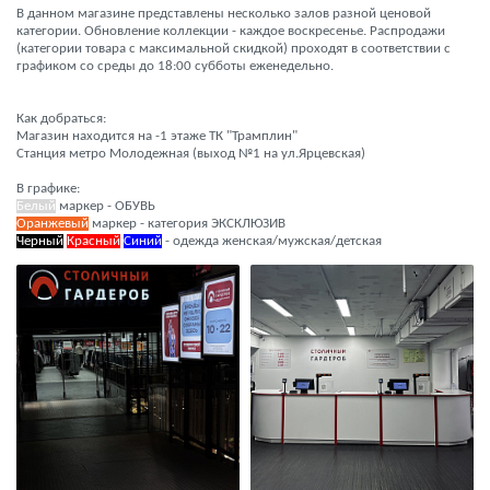
В данном магазине представлены несколько залов разной ценовой
категории. Обновление коллекции - каждое воскресенье. Распродажи
(категории товара с максимальной скидкой) проходят в соответствии с
графиком со среды до 18:00 субботы еженедельно.
Как добраться:
Магазин находится на -1 этаже ТК "Трамплин"
Станция метро Молодежная (выход №1 на ул.Ярцевская)
В графике:
Белый
маркер - ОБУВЬ
Оранжевый
маркер - категория ЭКСКЛЮЗИВ
Черный
Красный
Синий
- одежда женская/мужская/детская