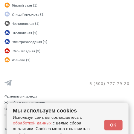
Тёплый стан (1)
Улица Горчакова (1)
Чертановская (1)
Щёлковская (1)
Электрозаводская (1)
Юго-Западная (3)
Ясенево (1)
8 (800) 777-79-20
Франшиза и аренда
Жалобы и предложения
Отписаться от рассылки
Мы используем cookies
Кабинет
Используя сайт, вы соглашаетесь с
обработкой данных
с целью сбора
OK
аналитики. Cookies можно отключить в
© 2026 - "Столичный гардероб" магазины приличного секонда. Все права защищены.