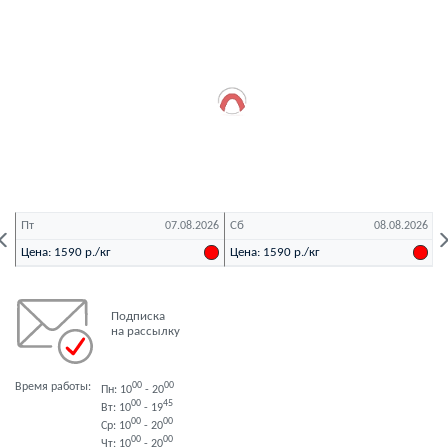
Пт
Сб
В
26
07.08.2026
08.08.2026
Цена: 1590 р./кг
Цена: 1590 р./кг
Ц
Подписка
на рассылку
Время работы:
00
00
Пн: 10
- 20
00
45
Вт: 10
- 19
00
00
Ср: 10
- 20
00
00
Чт: 10
- 20