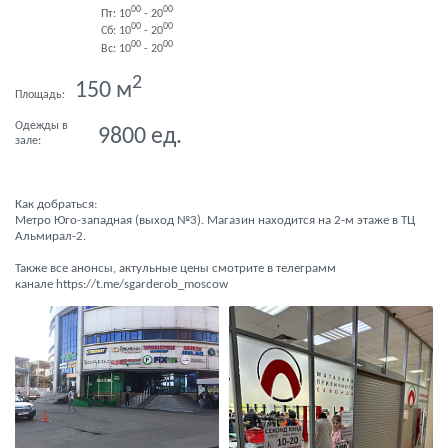
00
00
Пт: 10
- 20
00
00
Сб: 10
- 20
00
00
Вс: 10
- 20
2
150
м
Площадь:
Одежды в
9800
ед.
зале:
Как добраться:
Метро Юго-западная (выход №3). Магазин находится на 2-м этаже в ТЦ
Альмирал-2.
Также все анонсы, актульные цены смотрите в телеграмм
канале
https://t.me/sgarderob_moscow